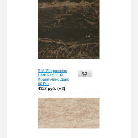
S.M. Frappuccino
Dark Rett / С.М.
Фраппучино Дарк
60 Рет
4152 руб. (м2)