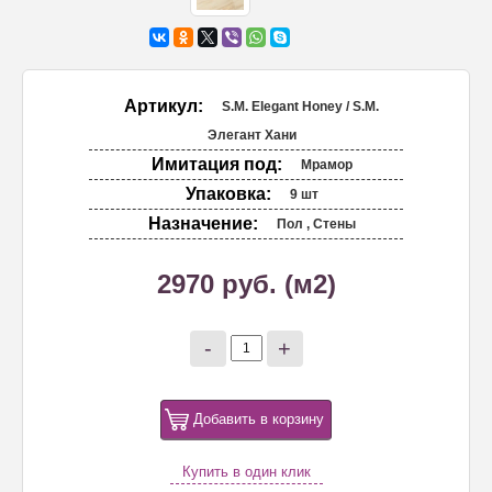
Артикул:
S.M. Elegant Honey / S.M.
Элегант Хани
Имитация под:
Мрамор
Упаковка:
9 шт
Назначение:
Пол , Стены
2970 руб. (м2)
-
+
Добавить в корзину
Купить в один клик