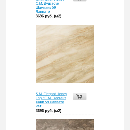
С.М. Вудстоун
Шампань 59
Лаппато
3696 руб. (м2)
S.M. Elegant Honey
Lap / С.М. Элегант
Хани 59 Лаппато
Рет
3696 руб. (м2)