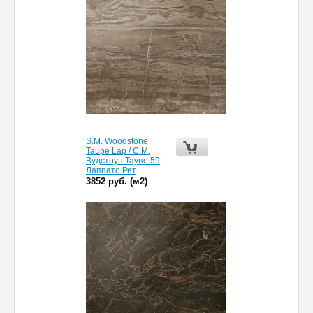
S.M. Woodstone
Taupe Lap / С.М.
Вудстоун Таупе 59
Лаппато Рет
3852 руб. (м2)