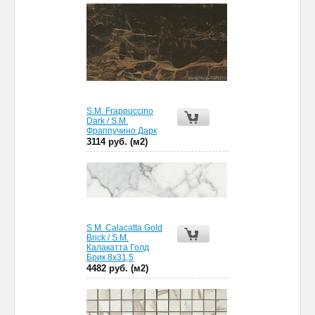
S.M. Frappuccino
Dark / S.M.
Фраппучино Дарк
3114 руб. (м2)
S.M. Calacatta Gold
Brick / S.M.
Калакатта Голд
Брик 8x31,5
4482 руб. (м2)