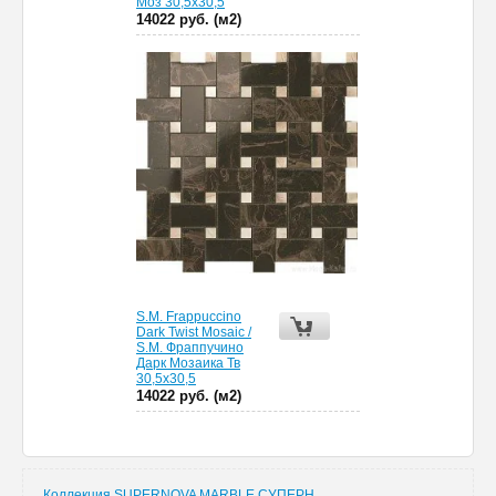
Моз 30,5х30,5
14022 руб. (м2)
S.M. Frappuccino
Dark Twist Mosaic /
S.M. Фраппучино
Дарк Мозаика Тв
30,5х30,5
14022 руб. (м2)
Коллекция SUPERNOVA MARBLE СУПЕРН