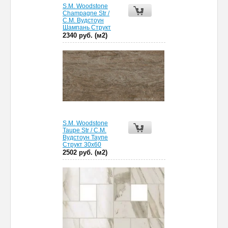
S.M. Woodstone
Champagne Str /
С.М. Вудстоун
Шампань Структ
2340 руб. (м2)
S.M. Woodstone
Taupe Str / С.М.
Вудстоун Таупе
Структ 30х60
2502 руб. (м2)