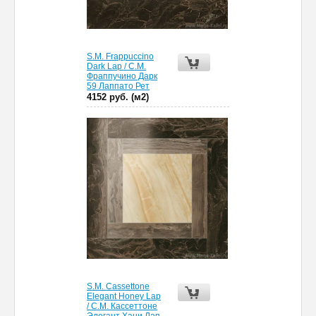
S.M. Frappuccino
Dark Lap / С.М.
Фраппучино Дарк
59 Лаппато Рет
4152 руб. (м2)
S.M. Cassettone
Elegant Honey Lap
/ С.М. Кассеттоне