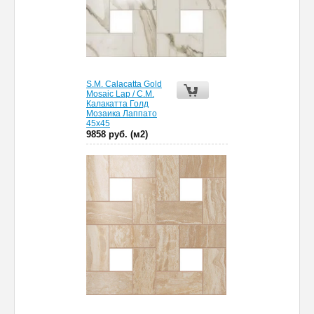
S.M. Calacatta Gold
Mosaic Lap / С.М.
Калакатта Голд
Мозаика Лаппато
45x45
9858 руб. (м2)