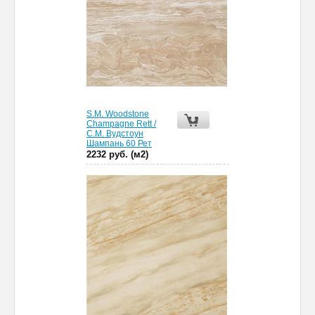
S.M. Woodstone
Champagne Rett /
С.М. Вудстоун
Шампань 60 Рет
2232 руб. (м2)