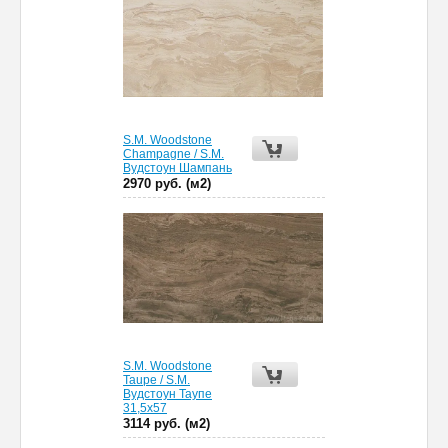
S.M. Woodstone
Champagne / S.M.
Вудстоун Шампань
2970 руб. (м2)
S.M. Woodstone
Taupe / S.M.
Вудстоун Таупе
31,5х57
3114 руб. (м2)