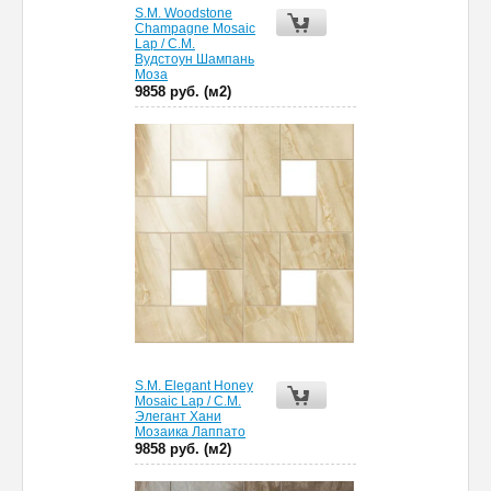
S.M. Woodstone
Champagne Mosaic
Lap / С.М.
Вудстоун Шампань
Моза
9858 руб. (м2)
S.M. Elegant Honey
Mosaic Lap / С.М.
Элегант Хани
Мозаика Лаппато
9858 руб. (м2)