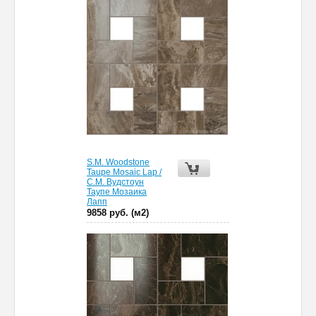
S.M. Woodstone
Taupe Mosaic Lap /
С.М. Вудстоун
Таупе Мозаика
Лапп
9858 руб. (м2)