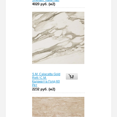
Элегант Хани Лап
4020 руб. (м2)
S.M. Calacatta Gold
Rett / С.М.
Калакатта Голд 60
Рет
2232 руб. (м2)