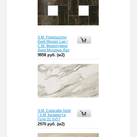
S.M. Frappuccino
Dark Mosaic Lap /
С.М. Фраппучино
Дарк Мозаика Лап
9858 руб. (м2)
S.M. Calacatta Gold
/ S.M. Калакатта
Голд 31,5x57
2970 руб. (м2)