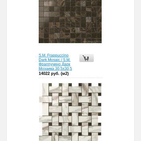
S.M. Frappuccino
Dark Mosaic / S.M.
Фраппучино Дарк
Мозаика 30,5х30,5
14022 руб. (м2)