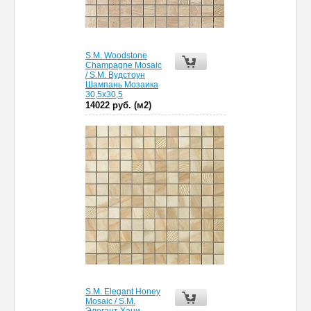
S.M. Woodstone
Champagne Mosaic
/ S.M. Вудстоун
Шампань Мозаика
30,5х30,5
14022 руб. (м2)
S.M. Elegant Honey
Mosaic / S.M.