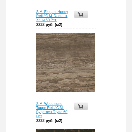
S.M. Elegant Honey
Rett / С.М. Элегант
Хани 60 Рет
2232 руб. (м2)
S.M. Woodstone
Taupe Rett / С.М.
Вудстоун Таупе 60
Рет
2232 руб. (м2)