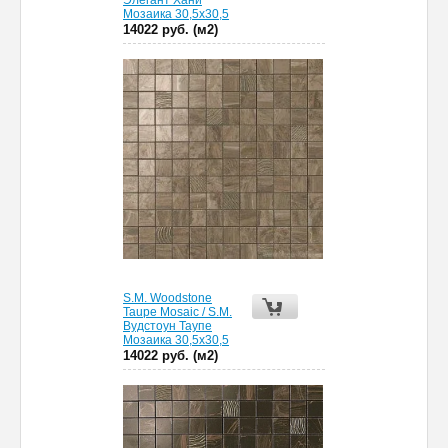
Элегант Хани
Мозаика 30,5х30,5
14022 руб. (м2)
S.M. Woodstone
Taupe Mosaic / S.M.
Вудстоун Таупе
Мозаика 30,5х30,5
14022 руб. (м2)