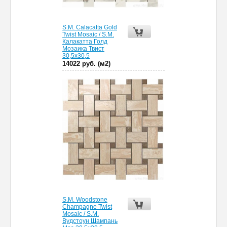
S.M. Calacatta Gold
Twist Mosaic / S.M.
Калакатта Голд
Мозаика Твист
30,5х30,5
14022 руб. (м2)
S.M. Woodstone
Champagne Twist
Mosaic / S.M.
Вудстоун Шампань